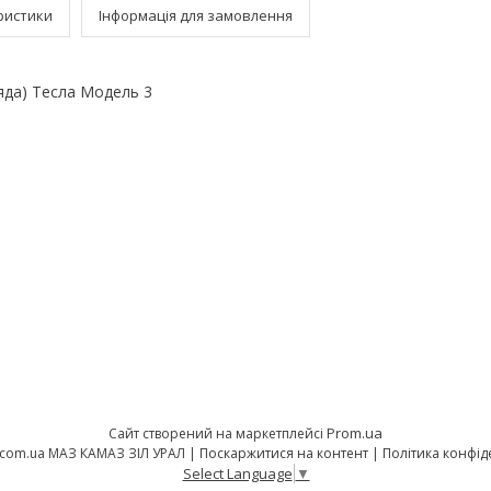
ристики
Інформація для замовлення
яда) Тесла Модель 3
Prom.ua
Сайт створений на маркетплейсі
orion-opt.com.ua МАЗ КАМАЗ ЗІЛ УРАЛ |
Поскаржитися на контент
|
Політика конфід
Select Language
▼