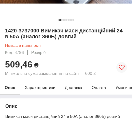
1420-3737000 Вимикач маси дистанційний 24
в 50А (аналог 860Б) довгий
Немає в наявності
Код: 8796
Роздріб
509,46
₴
Мінімальна сума замовлення на сайті — 600 ₴
Опис
Характеристики
Доставка
Оплата
Умови п
Опис
Вимикач маси дистанційний 24 в 50А (аналог 860Б) довгий