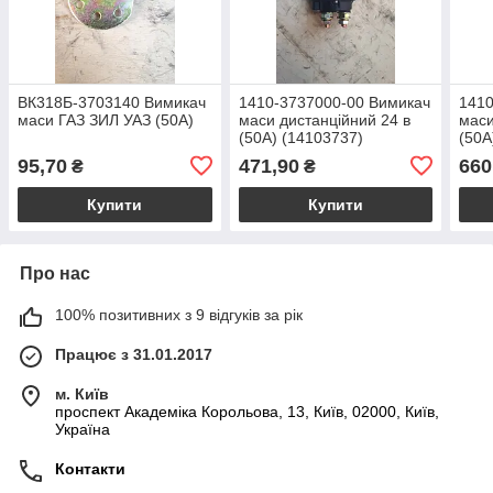
ВК318Б-3703140 Вимикач
1410-3737000-00 Вимикач
141
маси ГАЗ ЗИЛ УАЗ (50А)
маси дистанційний 24 в
маси
(50А) (14103737)
(50А
(141
95,70
471,90
660
₴
₴
Купити
Купити
Про нас
100% позитивних з 9 відгуків за рік
Працює з 31.01.2017
м. Київ
проспект Академіка Корольова, 13, Київ, 02000, Київ,
Україна
Контакти