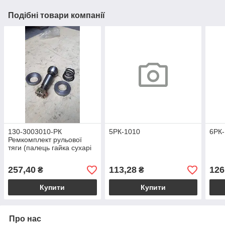
Подібні товари компанії
130-3003010-РК
5РК-1010
6РК-
Ремкомплект рульової
тяги (палець гайка сухарі
пружина) ЗІЛ 130 133ГЯ
257,40
113,28
126
₴
₴
Купити
Купити
Про нас