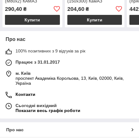
(М80х2) КАМАЗ
(150х300) КамАЗ
(пр
(53202918169)
(53208201020)
(532
290,40
204,60
442
₴
₴
Купити
Купити
Про нас
100% позитивних з 9 відгуків за рік
Працює з 31.01.2017
м. Київ
проспект Академіка Корольова, 13, Київ, 02000, Київ,
Україна
Контакти
Сьогодні вихідний
Показати весь графік роботи
Про нас