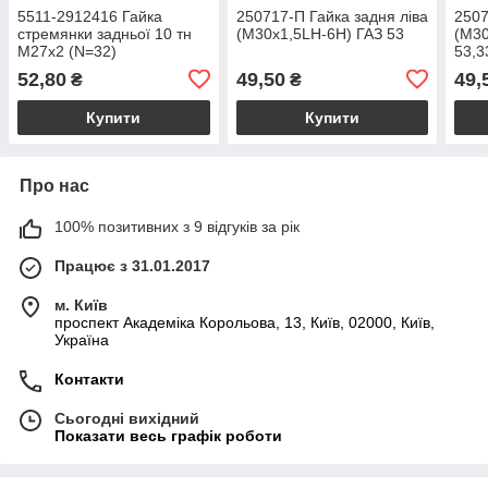
5511-2912416 Гайка
250717-П Гайка задня ліва
2507
стремянки задньої 10 тн
(М30х1,5LH-6H) ГАЗ 53
(М30
М27х2 (N=32)
53,3
52,80
49,50
49,
₴
₴
Купити
Купити
Про нас
100% позитивних з 9 відгуків за рік
Працює з 31.01.2017
м. Київ
проспект Академіка Корольова, 13, Київ, 02000, Київ,
Україна
Контакти
Сьогодні вихідний
Показати весь графік роботи