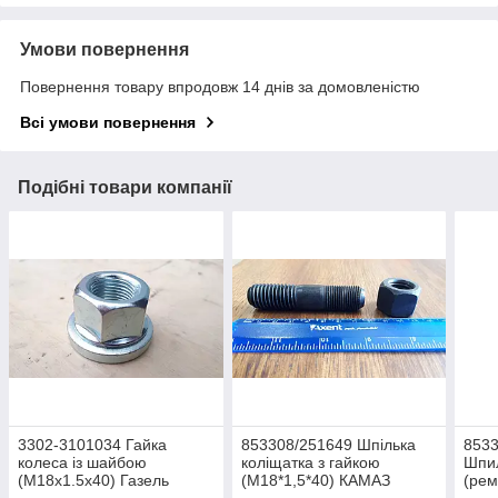
Умови повернення
Повернення товару впродовж 14 днів за домовленістю
Всі умови повернення
Подібні товари компанії
3302-3101034 Гайка
853308/251649 Шпілька
8533
колеса із шайбою
коліщатка з гайкою
Шпил
(М18х1.5х40) Газель
(М18*1,5*40) КАМАЗ
(рем
(33023101034)
(853308) (251649)
(М18