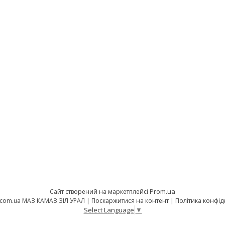
Prom.ua
Сайт створений на маркетплейсі
orion-opt.com.ua МАЗ КАМАЗ ЗІЛ УРАЛ |
Поскаржитися на контент
|
Політика конфід
Select Language
▼