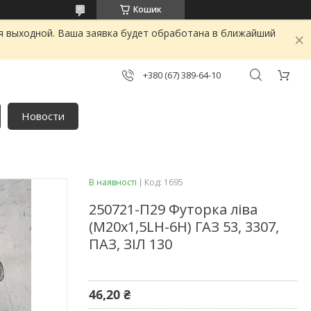
Кошик
я выходной. Ваша заявка будет обработана в ближайший
+380 (67) 389-64-10
Новости
В наявності
Код:
1695
250721-П29 Футорка ліва
(М20х1,5LH-6H) ГАЗ 53, 3307,
ПАЗ, ЗІЛ 130
46,20 ₴