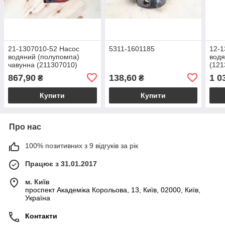
21-1307010-52 Насос
5311-1601185
12-1
водяний (полупомпа)
водя
чавунна (211307010)
(121
867,90
138,60
1 0
₴
₴
Купити
Купити
Про нас
100% позитивних з 9 відгуків за рік
Працює з 31.01.2017
м. Київ
проспект Академіка Корольова, 13, Київ, 02000, Київ,
Україна
Контакти