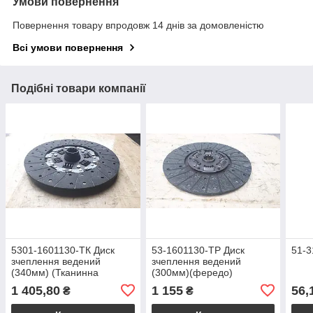
Умови повернення
Повернення товару впродовж 14 днів за домовленістю
Всі умови повернення
Подібні товари компанії
5301-1601130-ТК Диск
53-1601130-ТР Диск
51-3
зчеплення ведений
зчеплення ведений
(340мм) (Тканинна
(300мм)(фередо)
накладка) ЗІЛ 130, 5301
(Тканинна накладка) ГАЗ
1 405,80
1 155
56,
₴
₴
під пелюсткову кошик
53,3307,ПАЗ